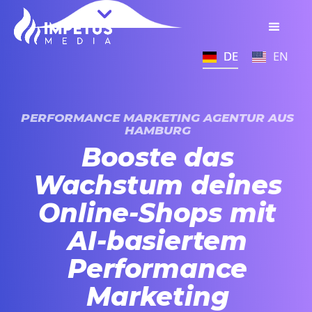
DE
DE
DE
EN
EN
EN
PERFORMANCE MARKETING AGENTUR AUS
HAMBURG
Booste das
Wachstum deines
Online-Shops mit
AI-basiertem
Performance
Marketing